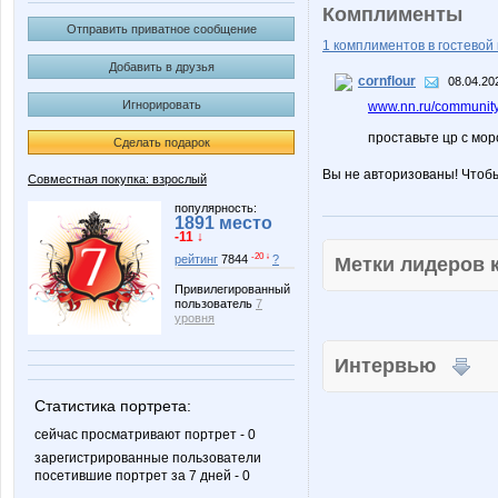
Комплименты
Отправить приватное сообщение
1 комплиментов в гостевой 
Добавить в друзья
cornflour
08.04.20
Игнорировать
www.nn.ru/community/
проставьте цр с мор
Сделать подарок
Вы не авторизованы! Чтоб
Совместная покупка: взрослый
популярность:
1891 место
-11 ↓
-20 ↓
рейтинг
7844
?
Метки лидеров
Привилегированный
пользователь
7
уровня
Интервью
Статистика портрета:
сейчас просматривают портрет - 0
зарегистрированные пользователи
посетившие портрет за 7 дней - 0